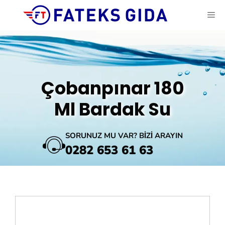
İçeriğe
ME
atla
Çobanpınar 180
Ml Bardak Su
SORUNUZ MU VAR? BİZİ ARAYIN
0282 653 61 63